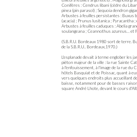
Conifères : Cendrus libani (cèdre du Liban
pinea (pin parasol) ; Sequoia dendron giga
Arbustes à feuilles persistantes : Buxus
(acacia) ; Prunus lusitanica ; Pyracantha ; 
Arbustes à feuilles caduques : Abelia gran
soulangeana ; Ceannothus azureus… et l'e
(S.B.R.U. Bordeaux 1980 sort de terre. Bul
de la S.B.R.U.. Bordeaux,1970.)
L'esplanade devait à terme englober les jar
piéton majeur de la ville : la rue Sainte 
à l'enfouissement, à l'image de la rue du 
hôtels Basquiat et de Poissac, quant à eu
vers quelques endroits plus accueillant de 
baisse, notamment pour de basses raisons 
square André Lhote, devant le cours d'Alb