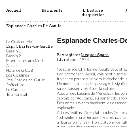
Bâtiments
L’histoire
du quartier
Esplanade Charles De Gaulle
Esplanade Charles-D
La Croix du Mail
Espl Charles-de-Gaulle
Bassin 1
Paysagiste :
Jacques Sgard
Bassin 2
1973
Livraison :
Monuments aux Morts
Allianz
"L'esplanade Charles-de-Gaulle veut être,
Hôtel de la CUB
une promenade. Aussi, voisinent plantes,
Les Citadines
fuyant en perspective vers le clocher de l
Rés Charles-de-Gaulle
Un mot est à la mode : paysager. Il signifie
Préfecture
sa vie, laisser y pénétrer la nature.
Le Cardinal
Autour des bassins de Mériadeck, les coni
Tour Cristal
capitale de l'Aquitaine, au ponant de la forê
Des noms savants baptisent les essences
esplanade :
Arbres feuillus : Acer platanoïdes (érable 
"schweileri nigra" (érable à feuilles pou
à fleures blanches) ; Tibia platyphyllos (ti
(tilleul à feuilles argentées) ; Magnolia gra